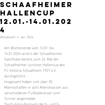
Schaafheimer
Hallencup
12.01.-14.01.202
4
Aktualisiert:
4. Jan. 2024
Am Wochenende vom 12.01. bis 
14.01.2024 wird in der Schaafheimer 
Sporthalle bereits zum 24. Mal der 
Schaafheimer Junioren Hallencup des 
FC Viktoria Schaafheim 1927 e.V. 
durchgeführt.
Insgesamt haben sich über 30 
Mannschaften in acht Altersklassen aus 
verschiedenen Fußballkreisen zum 
Turnier angemeldet.
Die Funinio-Festivals der F- und G-