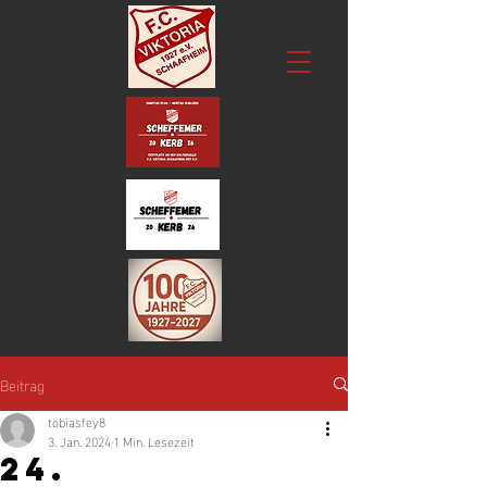
Beitrag
tobiasfey8
3. Jan. 2024
1 Min. Lesezeit
24.