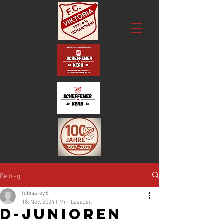
Beitrag
tobiasfey8
18. Nov. 2024
1 Min. Lesezeit
D-Junioren